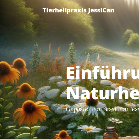
Tierheilpraxis JessICan
Einführu
Naturhe
Gepostet von
Jessi von Je