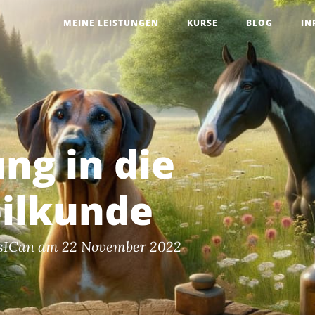
MEINE LEISTUNGEN
KURSE
BLOG
IN
ng in die
ilkunde
ssICan
am 22 November 2022