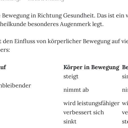
de Bewegung in Richtung Gesundheit. Das ist ein 
rheilkunde besonderes Augenmerk legt.
gt den Einfluss von körperlicher Bewegung auf vi
ers:
uf
Körper in Bewegung
B
steigt
si
chbleibender
nimmt ab
n
wird leistungsfähiger
w
verbessert sich
ve
sinkt
st